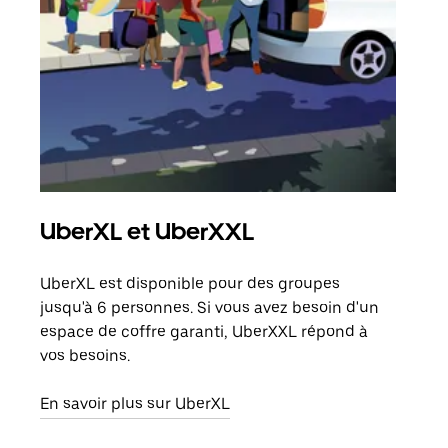
UberXL et UberXXL
Tra
UberXL est disponible pour des groupes
Lors
jusqu'à 6 personnes. Si vous avez besoin d'un
de v
espace de coffre garanti, UberXXL répond à
peut
vos besoins.
ou s
En savoir plus sur UberXL
En sa