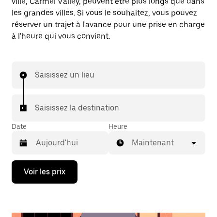
ville, Carmel Valley, peuvent être plus longs que dans
les grandes villes. Si vous le souhaitez, vous pouvez
réserver un trajet à l'avance pour une prise en charge
à l'heure qui vous convient.
Saisissez un lieu
Saisissez la destination
Date
Heure
Maintenant
Appuyez
Voir les prix
sur
la
flèche
vers
le