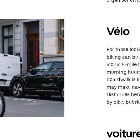
organiser en 
Vélo
For those look
biking can be 
iconic 5-mile 
morning hours.
boardwalk is l
may make navi
Distances bet
by bike, but r
voitur