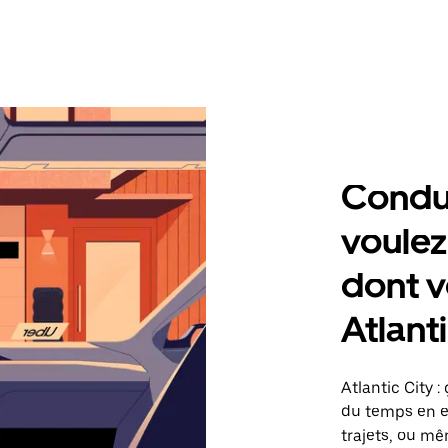
Condu
voulez
dont v
Atlant
Atlantic City 
du temps en ef
trajets, ou mê