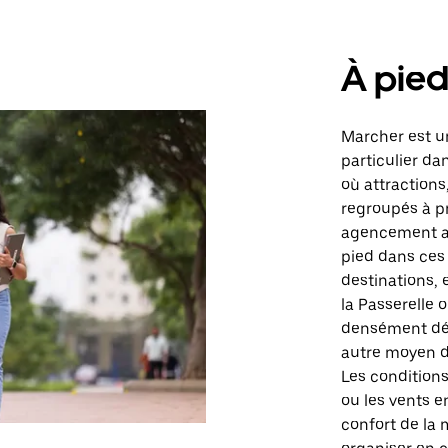
À pie
Marcher est un
particulier da
où attractions
regroupés à pro
agencement ada
pied dans ces
destinations, 
la Passerelle 
densément dév
autre moyen d
Les conditions
ou les vents e
confort de la