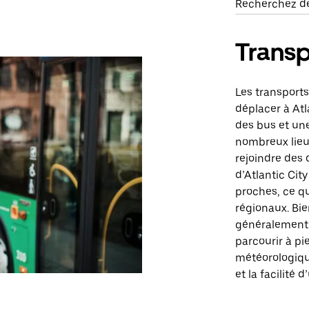
Recherchez des
Transp
Les transport
déplacer à Atl
des bus et une
nombreux lieux
rejoindre des 
d’Atlantic Cit
proches, ce q
régionaux. Bi
généralement 
parcourir à pi
météorologique
et la facilité d’