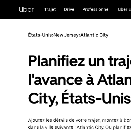
Passer
au
Uber
Trajet
Drive
Professionnel
Uber E
contenu
principal
États-Unis
>
New Jersey
>
Atlantic City
Planifiez un traj
l'avance à Atlan
City, États-Unis
Ajoutez les détails de votre trajet, montez à bor
dans la ville suivante : Atlantic City. Ou planifie