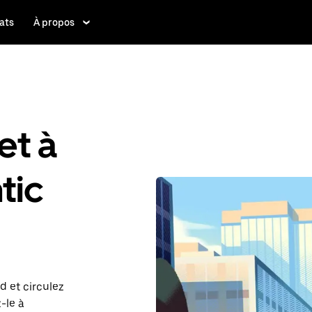
ats
À propos
et à
tic
d et circulez
z-le à