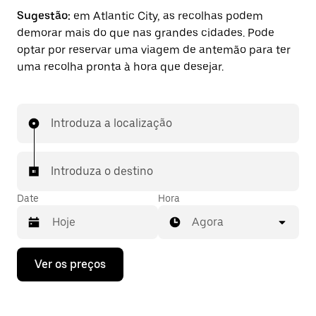
Sugestão:
em Atlantic City, as recolhas podem
demorar mais do que nas grandes cidades. Pode
optar por reservar uma viagem de antemão para ter
uma recolha pronta à hora que desejar.
Introduza a localização
Introduza o destino
Date
Hora
Agora
Prima
Ver os preços
a
tecla
da
seta