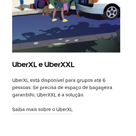
UberXL e UberXXL
Vi
UberXL está disponível para grupos até 6
Quan
pessoas. Se precisa de espaço de bagageira
para
garantido, UberXXL é a solução.
pode
ou d
Saiba mais sobre o UberXL
Saib