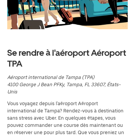
le
calendrier
et
sélectionner
une
date.
Appuyez
sur
la
touche
Se rendre à l'aéroport Aéroport
d'échappement
pour
TPA
fermer
le
calendrier.
Aéroport international de Tampa (TPA)
4100 George J Bean PFKy, Tampa, FL 33607, États-
Unis
Vous voyagez depuis l'aéroport Aéroport
international de Tampa? Rendez-vous à destination
sans stress avec Uber. En quelques étapes, vous
pouvez commander une course dès maintenant ou
en réserver une pour plus tard. Que vous preniez un