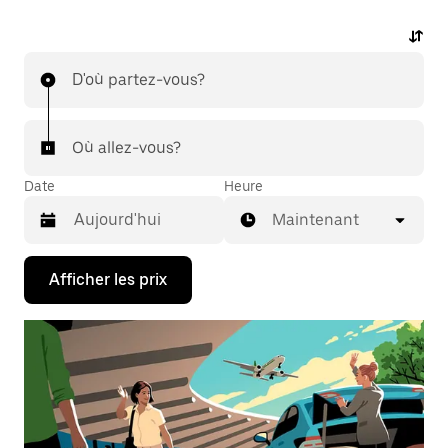
D'où partez-vous?
Où allez-vous?
Date
Heure
Maintenant
Appuyez
Afficher les prix
sur
la
flèche
vers
le
bas
pour
interagir
avec