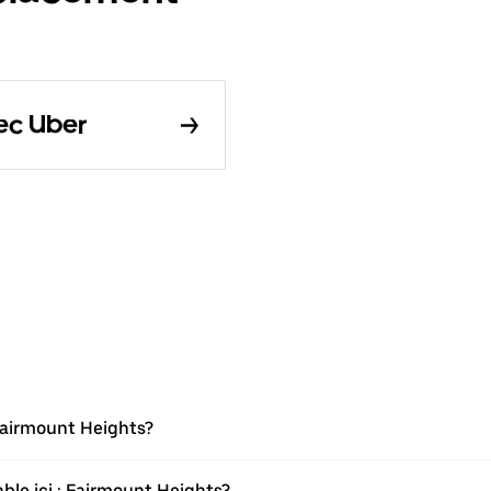
ec Uber
 Fairmount Heights?
ble ici : Fairmount Heights?