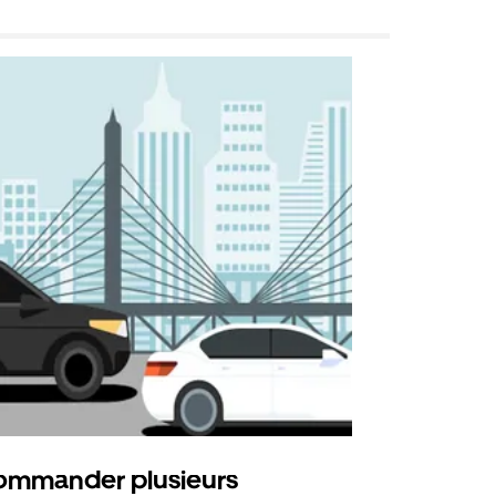
mmander plusieurs
Uber Shu