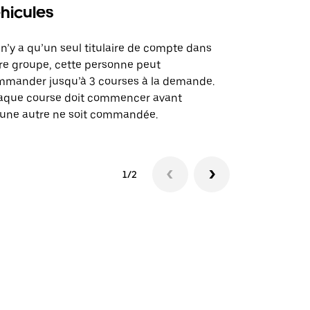
hicules
Notre option
des itinérai
l n’y a qu’un seul titulaire de compte dans
lieux d’évé
re groupe, cette personne peut
mander jusqu’à 3 courses à la demande.
Voir la dispo
aque course doit commencer avant
une autre ne soit commandée.
1/2