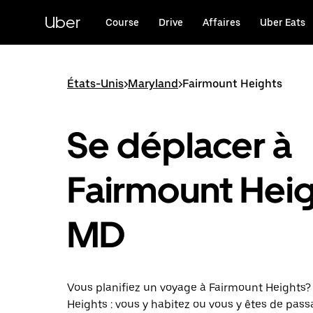
Passer
au
Uber
Course
Drive
Affaires
Uber Eats
contenu
principal
États-Unis
>
Maryland
>
Fairmount Heights
Se déplacer à
Fairmount Heig
MD
Vous planifiez un voyage à Fairmount Heights?
Heights : vous y habitez ou vous y êtes de pas