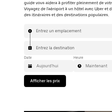
guide vous aidera à profiter pleinement de votr
Voyagez de l'aéroport à un hôtel avec Uber et 
des itinéraires et des destinations populaires.
Entrez un emplacement
Entrez la destination
Date
Heure
Maintenant
Appuyez
Afficher les prix
sur
la
flèche
vers
le
bas
pour