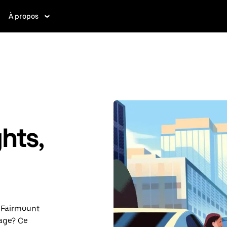
À propos
hts,
 Fairmount
sage? Ce