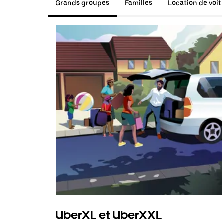
Grands groupes
Familles
Location de voi
UberXL et UberXXL