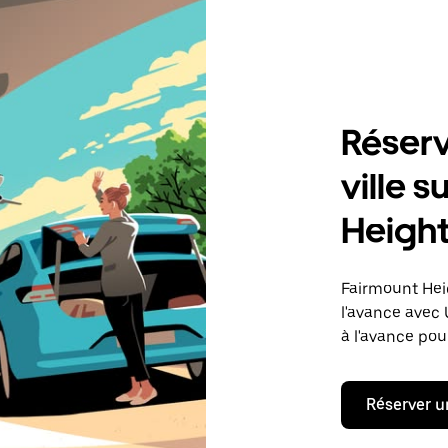
Réserv
ville 
Height
Fairmount Heig
l'avance avec
à l'avance pour
Réserver u