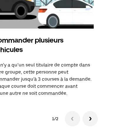
mmander plusieurs
Uber Shu
hicules
Notre option
des itinérai
l n’y a qu’un seul titulaire de compte dans
lieux d’évé
re groupe, cette personne peut
mander jusqu’à 3 courses à la demande.
Voir la dispo
aque course doit commencer avant
une autre ne soit commandée.
1/2