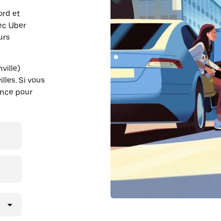
ord et
vec Uber
urs
ville)
lles. Si vous
ance pour