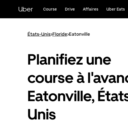
Passer
au
Uber
Course
Drive
Affaires
Uber Eats
contenu
principal
États-Unis
>
Floride
>
Eatonville
Planifiez une
course à l'avan
Eatonville, État
Unis