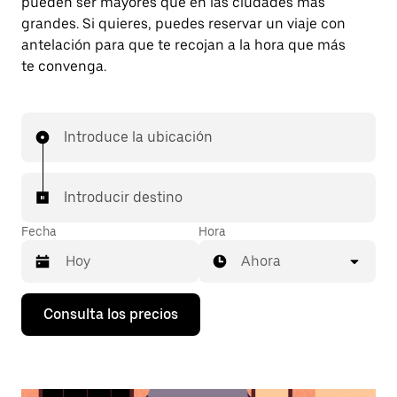
pueden ser mayores que en las ciudades más
grandes. Si quieres, puedes reservar un viaje con
antelación para que te recojan a la hora que más
te convenga.
Introduce la ubicación
Introducir destino
Fecha
Hora
Ahora
Pulsa
Consulta los precios
la
flecha
hacia
abajo
para