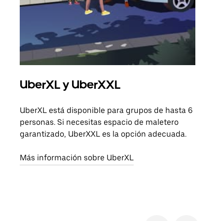
UberXL y UberXXL
Via
UberXL está disponible para grupos de hasta 6
Cuan
personas. Si necesitas espacio de maletero
viaj
garantizado, UberXXL es la opción adecuada.
prop
Más información sobre UberXL
Obté