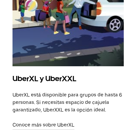
UberXL y UberXXL
Via
UberXL está disponible para grupos de hasta 6
Cuan
personas. Si necesitas espacio de cajuela
viaj
garantizado, UberXXL es la opción ideal.
prop
Conoce más sobre UberXL
Obté