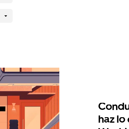
Condu
haz lo