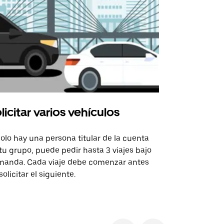
licitar varios vehículos
Uber Shu
solo hay una persona titular de la cuenta
La opción de
tu grupo, puede pedir hasta 3 viajes bajo
rutas selecc
anda. Cada viaje debe comenzar antes
sedes de ev
solicitar el siguiente.
Consulta la 