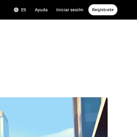
ES
Ayuda
Iniciar sesión
Regístrate