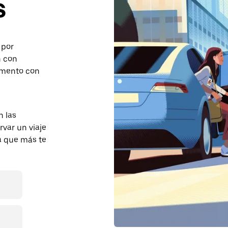
s
 por
n con
momento con
 las
var un viaje
ra que más te