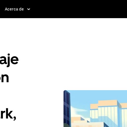
Acerca de
aje
ón
rk,