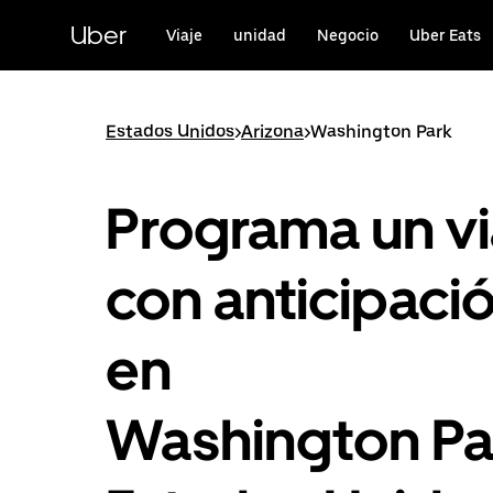
Saltar
al
Uber
Viaje
unidad
Negocio
Uber Eats
contenido
principal
Estados Unidos
>
Arizona
>
Washington Park
Programa un vi
con anticipaci
en
Washington Pa