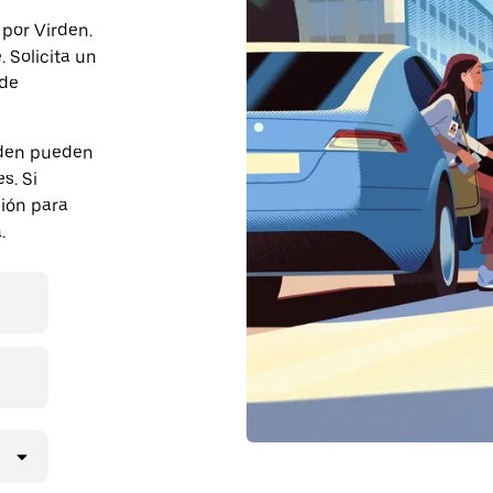
 por Virden.
 Solicita un
 de
rden pueden
s. Si
ción para
.