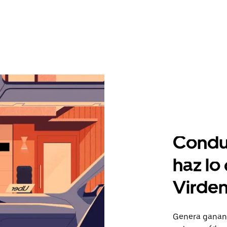
Condu
haz lo
Virde
Genera gananc