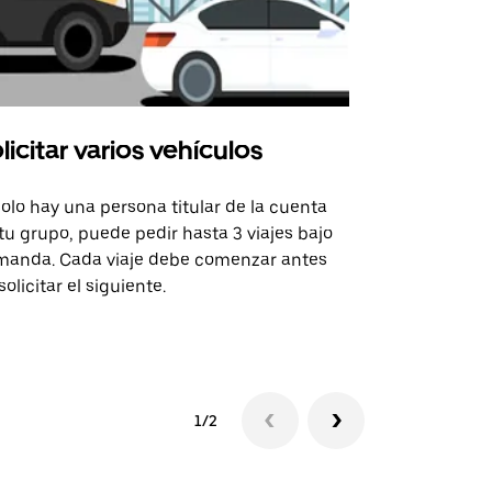
licitar varios vehículos
Uber Shu
solo hay una persona titular de la cuenta
La opción de
tu grupo, puede pedir hasta 3 viajes bajo
rutas selecc
anda. Cada viaje debe comenzar antes
sedes de ev
solicitar el siguiente.
Consulta la 
1/2