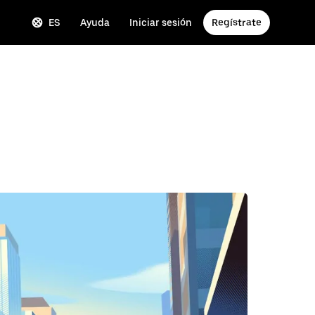
ES
Ayuda
Iniciar sesión
Regístrate