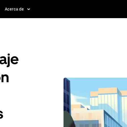
Acerca de
aje
ón
s