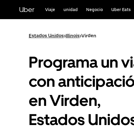
Saltar
al
Uber
Viaje
unidad
Negocio
Uber Eats
contenido
principal
Estados Unidos
>
Illinois
>
Virden
Programa un vi
con anticipaci
en Virden,
Estados Unido