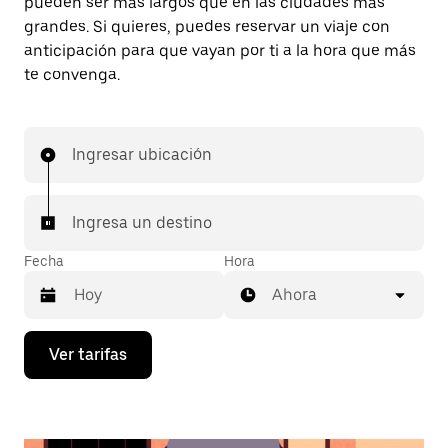
pueden ser más largos que en las ciudades más
grandes. Si quieres, puedes reservar un viaje con
anticipación para que vayan por ti a la hora que más
te convenga.
Ingresar ubicación
Ingresa un destino
Fecha
Hora
Ahora
Presiona
Ver tarifas
la
flecha
hacia
abajo
para