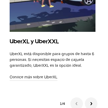
UberXL y UberXXL
Via
UberXL está disponible para grupos de hasta 6
Cuan
personas. Si necesitas espacio de cajuela
viaj
garantizado, UberXXL es la opción ideal.
prop
Conoce más sobre UberXL
Obté
1/4