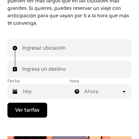
pueden ser más largos que en las ciudades más
grandes. Si quieres, puedes reservar un viaje con
anticipación para que vayan por ti a la hora que más
te convenga.
Ingresar ubicación
Ingresa un destino
Fecha
Hora
Ahora
Presiona
Ver tarifas
la
flecha
hacia
abajo
para