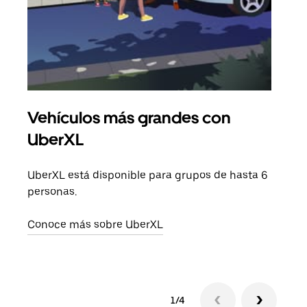
Vehículos más grandes con
Via
UberXL
Cuan
viaj
UberXL está disponible para grupos de hasta 6
prop
personas.
Obté
Conoce más sobre UberXL
1/4