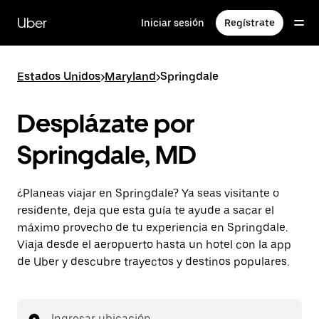
Saltar
al
Uber
Iniciar sesión
Regístrate
contenido
principal
Estados Unidos
>
Maryland
>
Springdale
Desplázate por
Springdale, MD
¿Planeas viajar en Springdale? Ya seas visitante o
residente, deja que esta guía te ayude a sacar el
máximo provecho de tu experiencia en Springdale.
Viaja desde el aeropuerto hasta un hotel con la app
de Uber y descubre trayectos y destinos populares.
Ingresar ubicación