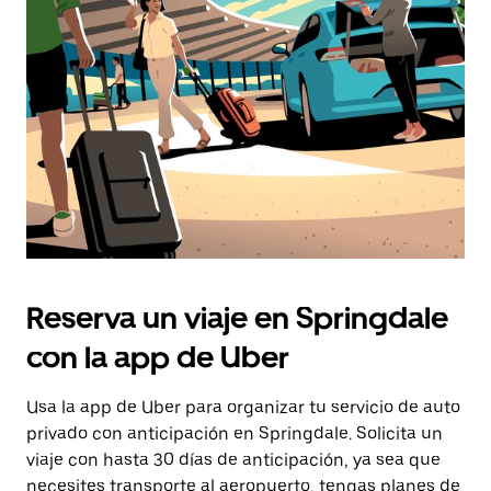
la
tecla Esc
para
cerrar
el
calendario.
Reserva un viaje en Springdale
con la app de Uber
Usa la app de Uber para organizar tu servicio de auto
privado con anticipación en Springdale. Solicita un
viaje con hasta 30 días de anticipación, ya sea que
necesites transporte al aeropuerto, tengas planes de