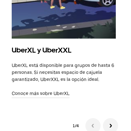
UberXL y UberXXL
Via
UberXL está disponible para grupos de hasta 6
Cuan
personas. Si necesitas espacio de cajuela
viaj
garantizado, UberXXL es la opción ideal.
prop
Conoce más sobre UberXL
Obté
1/4