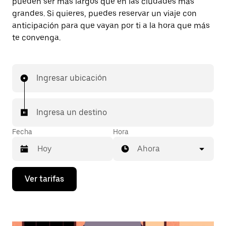
pueden ser más largos que en las ciudades más
grandes. Si quieres, puedes reservar un viaje con
anticipación para que vayan por ti a la hora que más
te convenga.
Ingresar ubicación
Ingresa un destino
Fecha
Hora
Ahora
Presiona
Ver tarifas
la
flecha
hacia
abajo
para