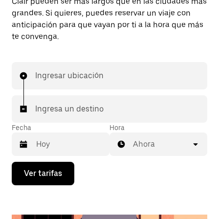
Clair pueden ser más largos que en las ciudades más
grandes. Si quieres, puedes reservar un viaje con
anticipación para que vayan por ti a la hora que más
te convenga.
Ingresar ubicación
Ingresa un destino
Fecha
Hora
Ahora
Presiona
Ver tarifas
la
flecha
hacia
abajo
para