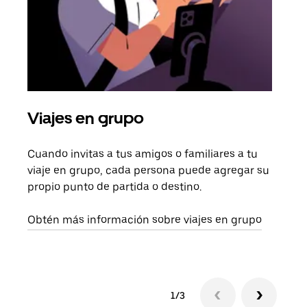
Viajes en grupo
Sol
Cuando invitas a tus amigos o familiares a tu
Si s
viaje en grupo, cada persona puede agregar su
tu g
propio punto de partida o destino.
dema
solic
Obtén más información sobre viajes en grupo
1/3