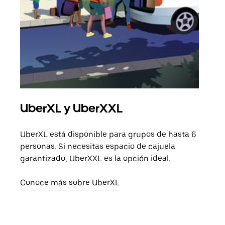
UberXL y UberXXL
Via
UberXL está disponible para grupos de hasta 6
Cuan
personas. Si necesitas espacio de cajuela
viaj
garantizado, UberXXL es la opción ideal.
prop
Conoce más sobre UberXL
Obté