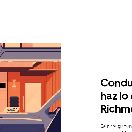
Condu
haz lo
Richm
Genera gananc