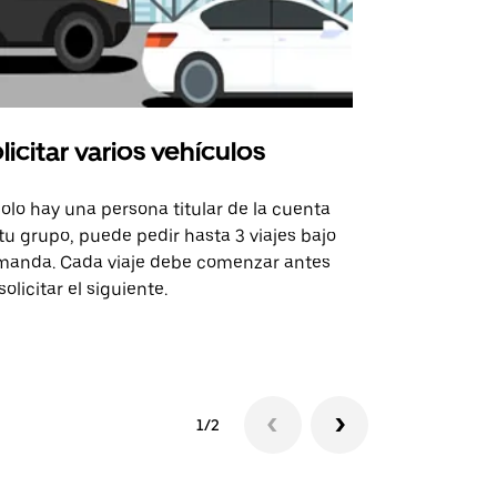
licitar varios vehículos
Uber Shu
solo hay una persona titular de la cuenta
La opción de
tu grupo, puede pedir hasta 3 viajes bajo
rutas selecc
anda. Cada viaje debe comenzar antes
sedes de ev
solicitar el siguiente.
Consulta la 
1/2