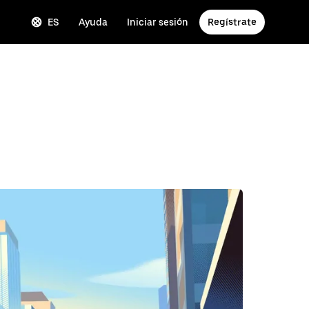
ES
Ayuda
Iniciar sesión
Regístrate