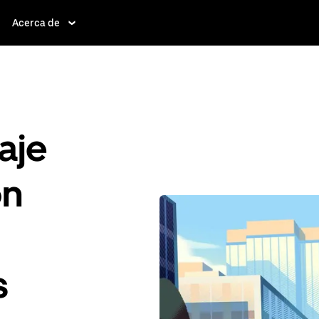
Acerca de
aje
ón
s