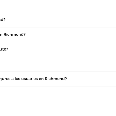
nd?
 en Richmond?
uto?
uros a los usuarios en Richmond?