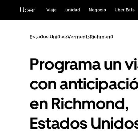
Saltar
al
Uber
Viaje
unidad
Negocio
Uber Eats
contenido
principal
Estados Unidos
>
Vermont
>
Richmond
Programa un vi
con anticipaci
en Richmond,
Estados Unido