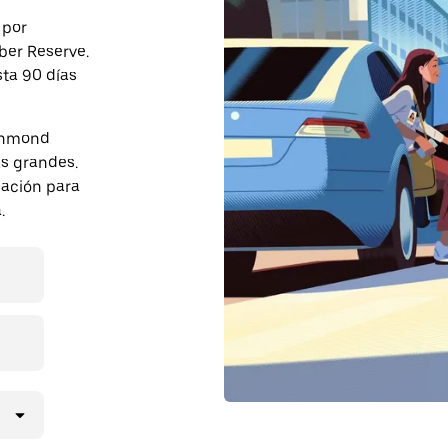
 por
ber Reserve.
sta 90 días
ichmond
s grandes.
pación para
.