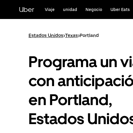
Saltar
al
Uber
Viaje
unidad
Negocio
Uber Eats
contenido
principal
Estados Unidos
>
Texas
>
Portland
Programa un vi
con anticipaci
en Portland,
Estados Unido