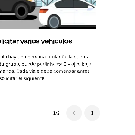
licitar varios vehículos
Uber Shu
solo hay una persona titular de la cuenta
La opción de
tu grupo, puede pedir hasta 3 viajes bajo
rutas selecc
anda. Cada viaje debe comenzar antes
sedes de ev
solicitar el siguiente.
Consulta la 
1/2