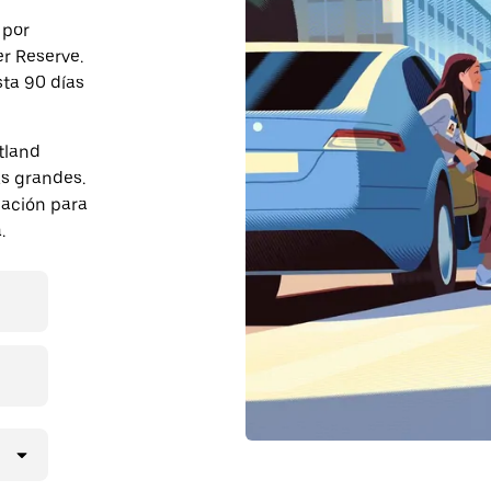
 por
r Reserve.
sta 90 días
tland
s grandes.
pación para
.