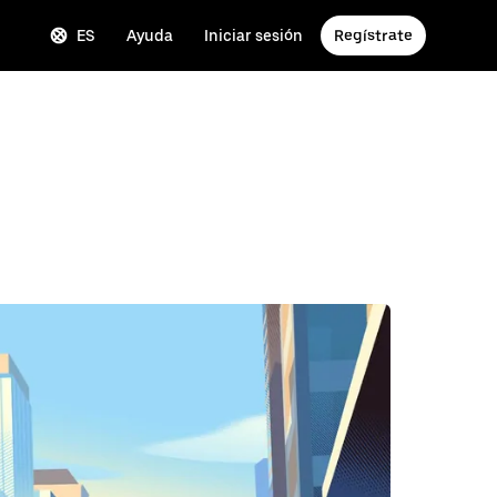
ES
Ayuda
Iniciar sesión
Regístrate