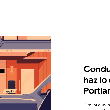
Condu
haz lo
Portla
Genera gananc