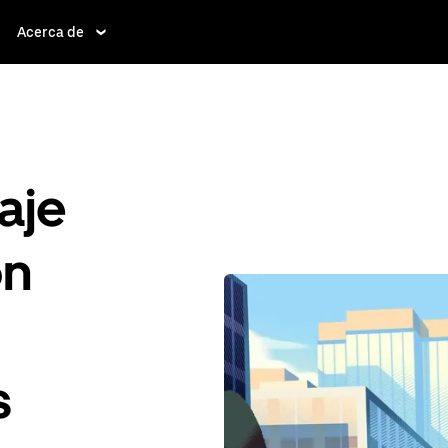
Acerca de
aje
ón
s