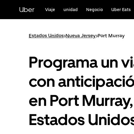
Saltar
al
Uber
Viaje
unidad
Negocio
Uber Eats
contenido
principal
Estados Unidos
>
Nueva Jersey
>
Port Murray
Programa un vi
con anticipaci
en Port Murray,
Estados Unido