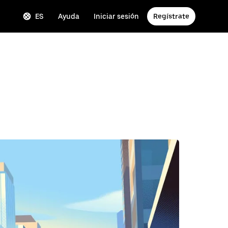
ES
Ayuda
Iniciar sesión
Regístrate