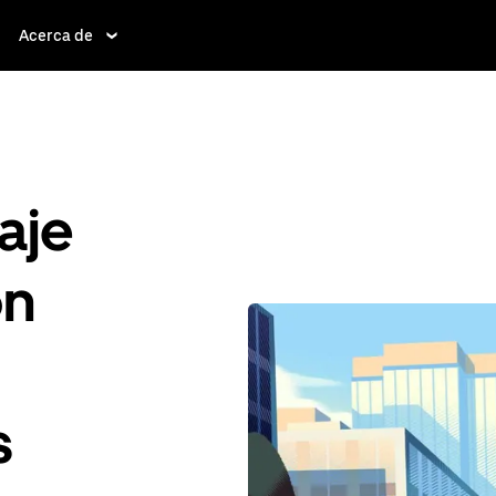
Acerca de
aje
ón
s