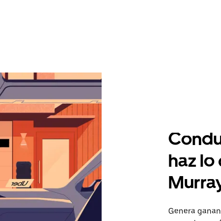
Condu
haz lo
Murra
Genera gananc