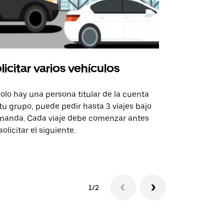
licitar varios vehículos
Uber Shu
solo hay una persona titular de la cuenta
La opción de
tu grupo, puede pedir hasta 3 viajes bajo
rutas selecc
anda. Cada viaje debe comenzar antes
sedes de ev
solicitar el siguiente.
Consulta la 
1/2