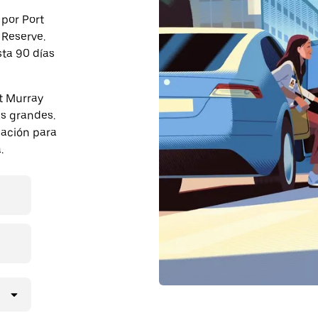
 por Port
 Reserve.
sta 90 días
t Murray
s grandes.
pación para
.