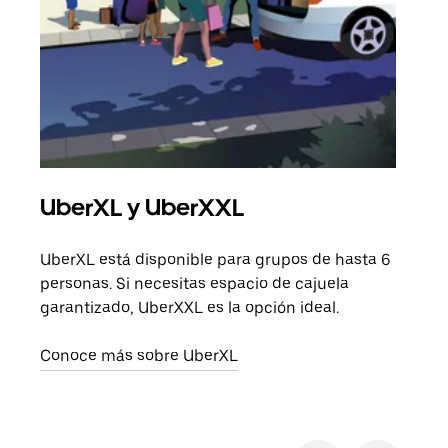
UberXL y UberXXL
Via
UberXL está disponible para grupos de hasta 6
Cuan
personas. Si necesitas espacio de cajuela
viaj
garantizado, UberXXL es la opción ideal.
prop
Conoce más sobre UberXL
Obté