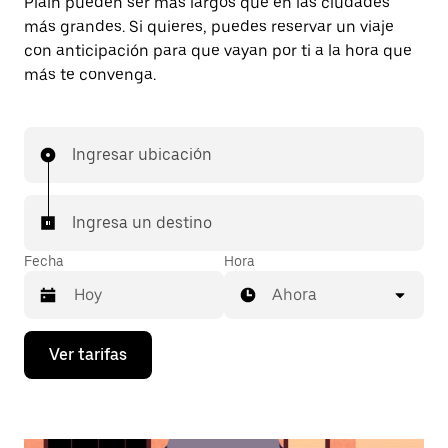
Plain pueden ser más largos que en las ciudades
más grandes. Si quieres, puedes reservar un viaje
con anticipación para que vayan por ti a la hora que
más te convenga.
Ingresar ubicación
Ingresa un destino
Fecha
Hora
Ahora
Presiona
Ver tarifas
la
flecha
hacia
abajo
para