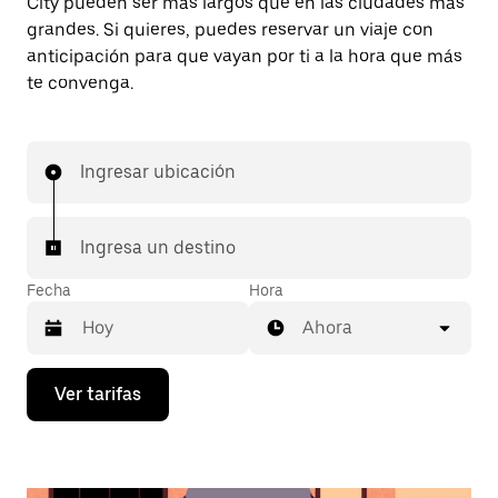
City pueden ser más largos que en las ciudades más
grandes. Si quieres, puedes reservar un viaje con
anticipación para que vayan por ti a la hora que más
te convenga.
Ingresar ubicación
Ingresa un destino
Fecha
Hora
Ahora
Presiona
Ver tarifas
la
flecha
hacia
abajo
para