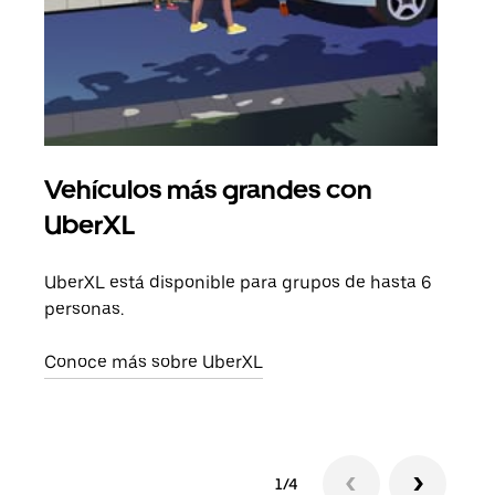
Vehículos más grandes con
Via
UberXL
Cuan
viaj
UberXL está disponible para grupos de hasta 6
prop
personas.
Obté
Conoce más sobre UberXL
1/4