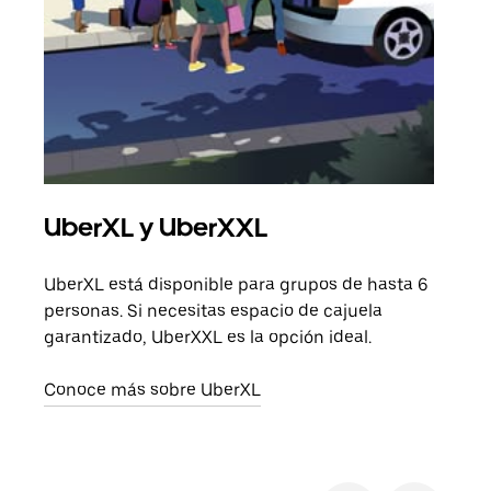
UberXL y UberXXL
Via
UberXL está disponible para grupos de hasta 6
Cuan
personas. Si necesitas espacio de cajuela
viaj
garantizado, UberXXL es la opción ideal.
prop
Conoce más sobre UberXL
Obté