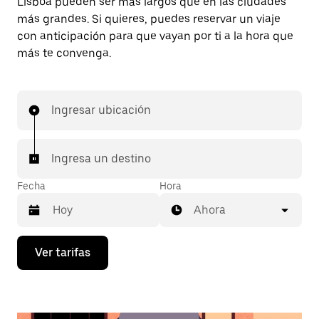
Lisboa pueden ser más largos que en las ciudades
más grandes. Si quieres, puedes reservar un viaje
con anticipación para que vayan por ti a la hora que
más te convenga.
Ingresar ubicación
Ingresa un destino
Fecha
Hora
Ahora
Presiona
Ver tarifas
la
flecha
hacia
abajo
para