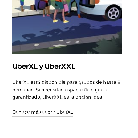
UberXL y UberXXL
Via
UberXL está disponible para grupos de hasta 6
Cuan
personas. Si necesitas espacio de cajuela
viaj
garantizado, UberXXL es la opción ideal.
prop
Conoce más sobre UberXL
Obté