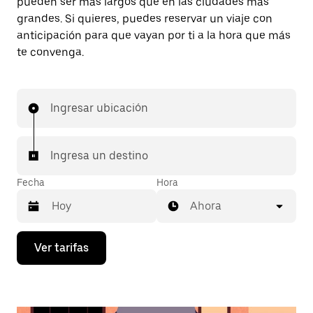
pueden ser más largos que en las ciudades más
grandes. Si quieres, puedes reservar un viaje con
anticipación para que vayan por ti a la hora que más
te convenga.
Ingresar ubicación
Ingresa un destino
Fecha
Hora
Ahora
Presiona
Ver tarifas
la
flecha
hacia
abajo
para