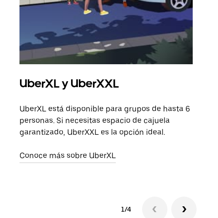
UberXL y UberXXL
Via
UberXL está disponible para grupos de hasta 6
Cuan
personas. Si necesitas espacio de cajuela
viaj
garantizado, UberXXL es la opción ideal.
prop
Conoce más sobre UberXL
Obté
1/4