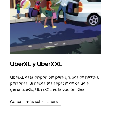
UberXL y UberXXL
Via
UberXL está disponible para grupos de hasta 6
Cuan
personas. Si necesitas espacio de cajuela
viaj
garantizado, UberXXL es la opción ideal.
prop
Conoce más sobre UberXL
Obté