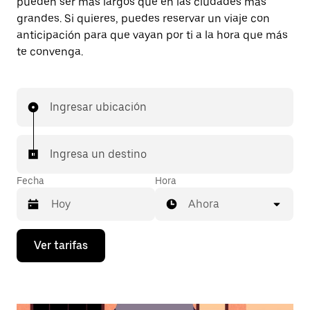
pueden ser más largos que en las ciudades más
grandes. Si quieres, puedes reservar un viaje con
anticipación para que vayan por ti a la hora que más
te convenga.
Ingresar ubicación
Ingresa un destino
Fecha
Hora
Ahora
Presiona
Ver tarifas
la
flecha
hacia
abajo
para