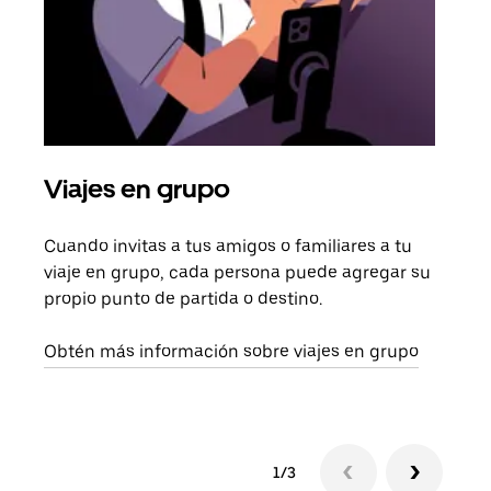
Viajes en grupo
Sol
Cuando invitas a tus amigos o familiares a tu
Si s
viaje en grupo, cada persona puede agregar su
tu g
propio punto de partida o destino.
dema
solic
Obtén más información sobre viajes en grupo
1/3