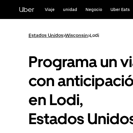
Saltar
al
Uber
Viaje
unidad
Negocio
Uber Eats
contenido
principal
Estados Unidos
>
Wisconsin
>
Lodi
Programa un vi
con anticipaci
en Lodi,
Estados Unido