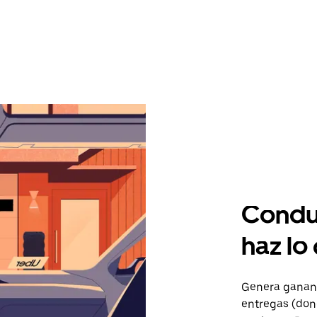
Condu
haz lo
Genera gananc
entregas (don