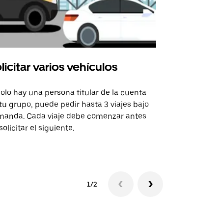
licitar varios vehículos
Uber Shu
solo hay una persona titular de la cuenta
La opción de
tu grupo, puede pedir hasta 3 viajes bajo
rutas selecc
anda. Cada viaje debe comenzar antes
sedes de ev
solicitar el siguiente.
Consulta la 
1/2