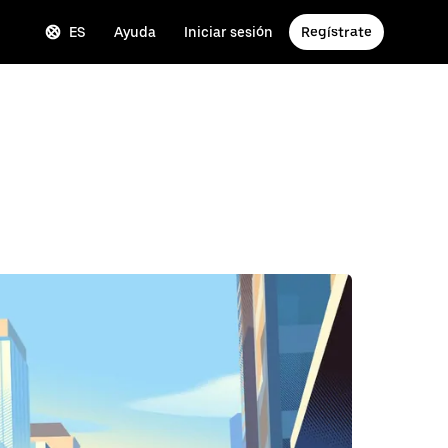
ES
Ayuda
Iniciar sesión
Regístrate