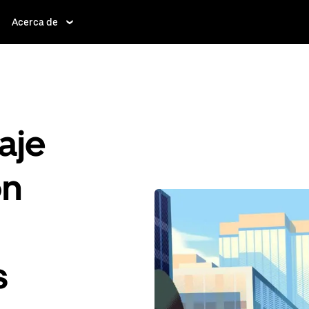
Acerca de
aje
ón
s