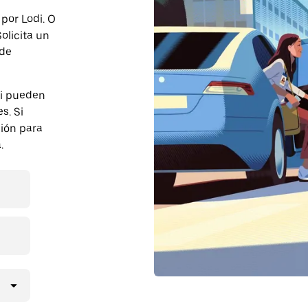
 por Lodi. O
olicita un
 de
di pueden
s. Si
ción para
.