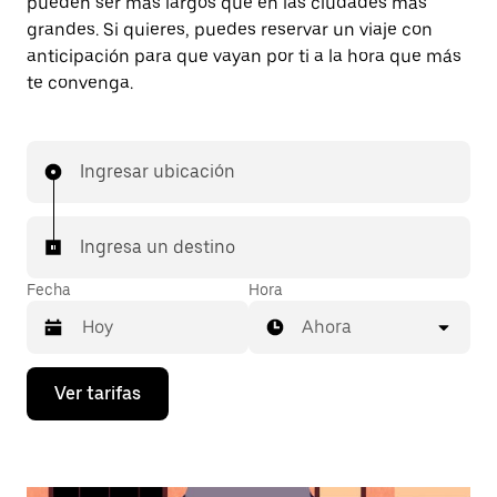
pueden ser más largos que en las ciudades más
grandes. Si quieres, puedes reservar un viaje con
anticipación para que vayan por ti a la hora que más
te convenga.
Ingresar ubicación
Ingresa un destino
Fecha
Hora
Ahora
Presiona
Ver tarifas
la
flecha
hacia
abajo
para