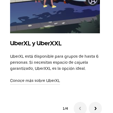
UberXL y UberXXL
Via
UberXL está disponible para grupos de hasta 6
Cuan
personas. Si necesitas espacio de cajuela
viaj
garantizado, UberXXL es la opción ideal.
prop
Conoce más sobre UberXL
Obté
1/4