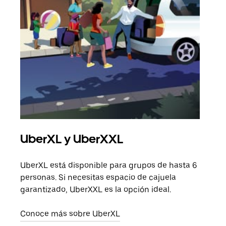
UberXL y UberXXL
Via
UberXL está disponible para grupos de hasta 6
Cuan
personas. Si necesitas espacio de cajuela
viaj
garantizado, UberXXL es la opción ideal.
prop
Conoce más sobre UberXL
Obté