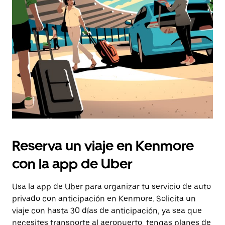
la
tecla Esc
para
cerrar
el
calendario.
Reserva un viaje en Kenmore
con la app de Uber
Usa la app de Uber para organizar tu servicio de auto
privado con anticipación en Kenmore. Solicita un
viaje con hasta 30 días de anticipación, ya sea que
necesites transporte al aeropuerto, tengas planes de