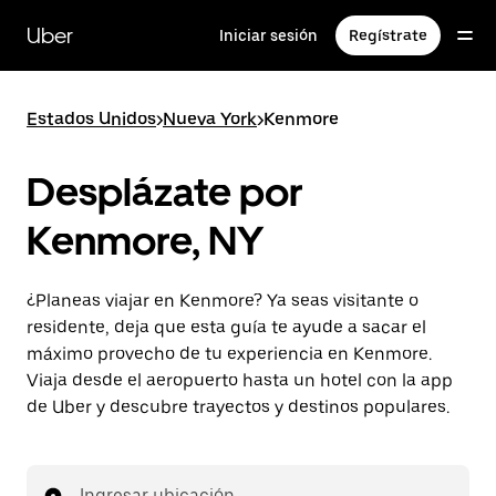
Saltar
al
Uber
Iniciar sesión
Regístrate
contenido
principal
Estados Unidos
>
Nueva York
>
Kenmore
Desplázate por
Kenmore, NY
¿Planeas viajar en Kenmore? Ya seas visitante o
residente, deja que esta guía te ayude a sacar el
máximo provecho de tu experiencia en Kenmore.
Viaja desde el aeropuerto hasta un hotel con la app
de Uber y descubre trayectos y destinos populares.
Ingresar ubicación