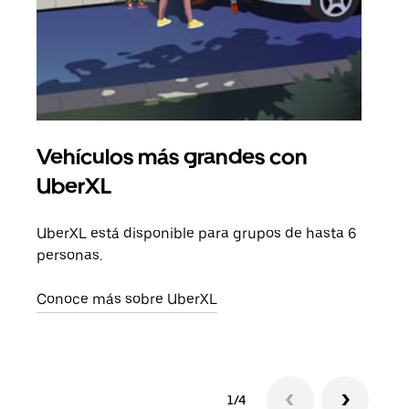
Vehículos más grandes con
Via
UberXL
Cuan
viaj
UberXL está disponible para grupos de hasta 6
prop
personas.
Obté
Conoce más sobre UberXL
1/4