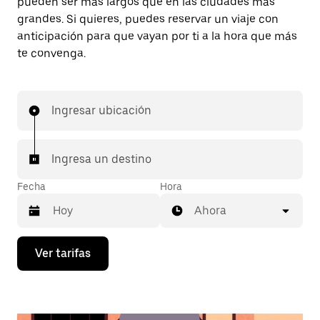
pueden ser más largos que en las ciudades más
grandes. Si quieres, puedes reservar un viaje con
anticipación para que vayan por ti a la hora que más
te convenga.
Ingresar ubicación
Ingresa un destino
Fecha
Hora
Ahora
Presiona
Ver tarifas
la
flecha
hacia
abajo
para