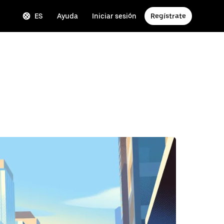
ES
Ayuda
Iniciar sesión
Regístrate