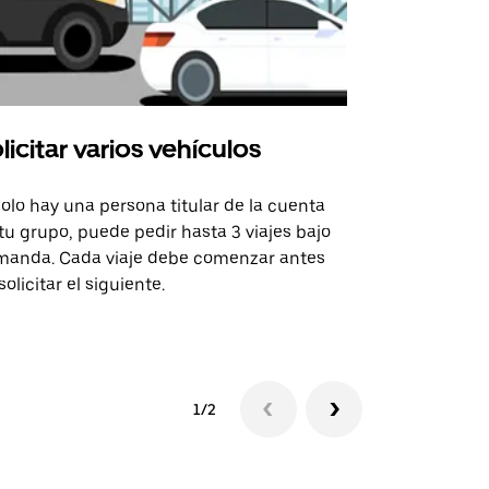
licitar varios vehículos
Uber Shu
solo hay una persona titular de la cuenta
La opción de
tu grupo, puede pedir hasta 3 viajes bajo
rutas selecc
anda. Cada viaje debe comenzar antes
sedes de ev
solicitar el siguiente.
Consulta la 
1/2