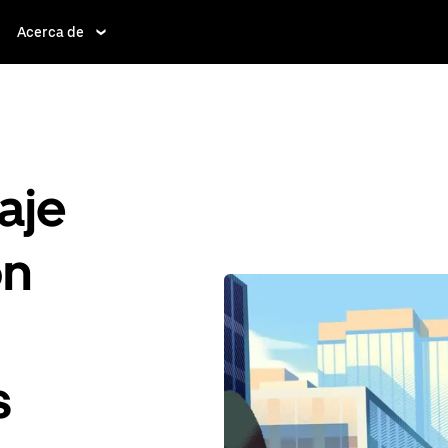
Acerca de
aje
ón
s