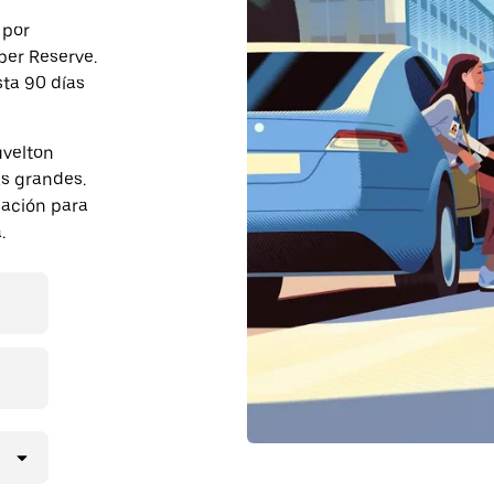
 por
ber Reserve.
sta 90 días
uvelton
s grandes.
pación para
.