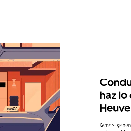
Condu
haz lo
Heuve
Genera gananc