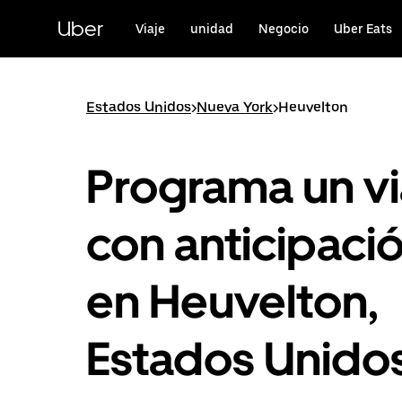
Saltar
al
Uber
Viaje
unidad
Negocio
Uber Eats
contenido
principal
Estados Unidos
>
Nueva York
>
Heuvelton
Programa un vi
con anticipaci
en Heuvelton,
Estados Unido