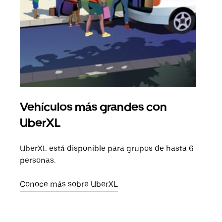
Vehículos más grandes con
Via
UberXL
Cuan
viaj
UberXL está disponible para grupos de hasta 6
prop
personas.
Obté
Conoce más sobre UberXL