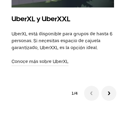
UberXL y UberXXL
Via
UberXL está disponible para grupos de hasta 6
Cuan
personas. Si necesitas espacio de cajuela
viaj
garantizado, UberXXL es la opción ideal.
prop
Conoce más sobre UberXL
Obté
1/4