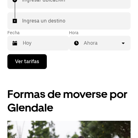
Ingresa un destino
Fecha
Hora
Ahora
Presiona
Ver tarifas
la
flecha
hacia
abajo
para
Formas de moverse por
interactuar
con
el
Glendale
calendario
y
selecciona
una
fecha.
Presiona