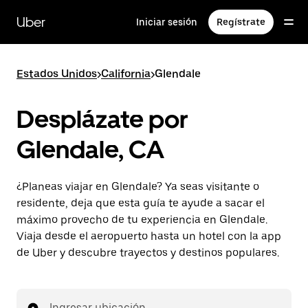
Saltar
al
Uber
Iniciar sesión
Regístrate
contenido
principal
Estados Unidos
>
California
>
Glendale
Desplázate por
Glendale, CA
¿Planeas viajar en Glendale? Ya seas visitante o
residente, deja que esta guía te ayude a sacar el
máximo provecho de tu experiencia en Glendale.
Viaja desde el aeropuerto hasta un hotel con la app
de Uber y descubre trayectos y destinos populares.
Ingresar ubicación