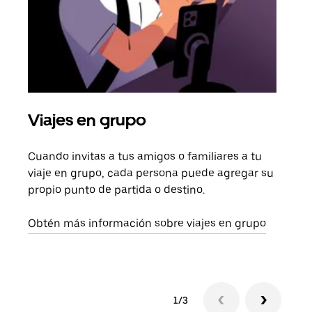
Viajes en grupo
Sol
Cuando invitas a tus amigos o familiares a tu
Si s
viaje en grupo, cada persona puede agregar su
tu g
propio punto de partida o destino.
dema
solic
Obtén más información sobre viajes en grupo
1/3