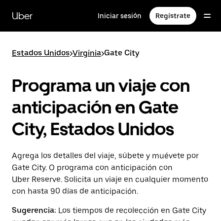
Saltar
al
Uber
Iniciar sesión
Regístrate
contenido
principal
Estados Unidos
>
Virginia
>
Gate City
Programa un viaje con
anticipación en Gate
City, Estados Unidos
Agrega los detalles del viaje, súbete y muévete por
Gate City. O programa con anticipación con
Uber Reserve. Solicita un viaje en cualquier momento
con hasta 90 días de anticipación.
Sugerencia:
Los tiempos de recolección en Gate City