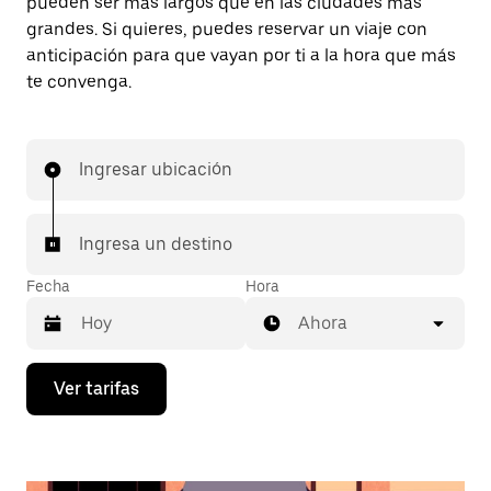
pueden ser más largos que en las ciudades más
grandes. Si quieres, puedes reservar un viaje con
anticipación para que vayan por ti a la hora que más
te convenga.
Ingresar ubicación
Ingresa un destino
Fecha
Hora
Ahora
Presiona
Ver tarifas
la
flecha
hacia
abajo
para