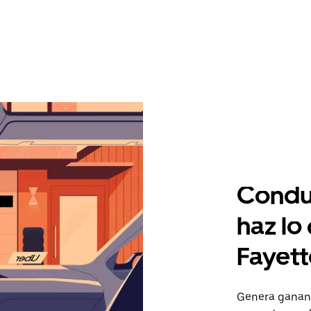
Condu
haz lo
Fayett
Genera gananci