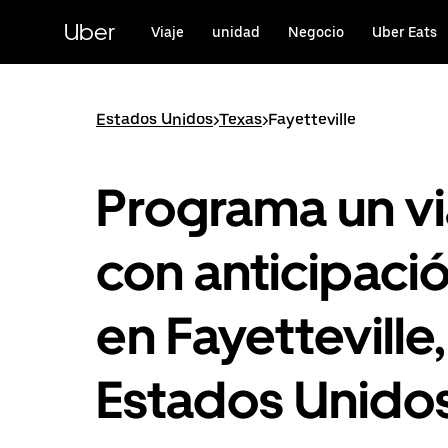
Saltar
al
Uber
Viaje
unidad
Negocio
Uber Eats
contenido
principal
Estados Unidos
>
Texas
>
Fayetteville
Programa un vi
con anticipaci
en Fayetteville,
Estados Unido