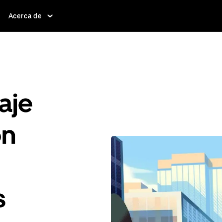
Acerca de
aje
ón
s