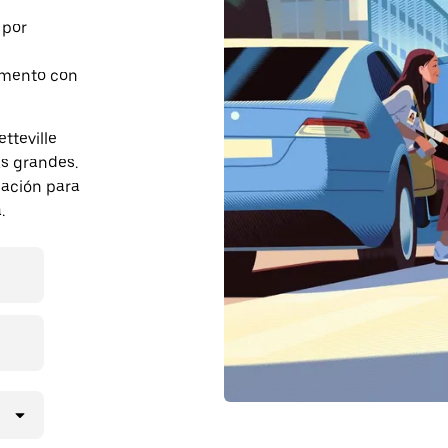
 por
momento con
tteville
s grandes.
pación para
.