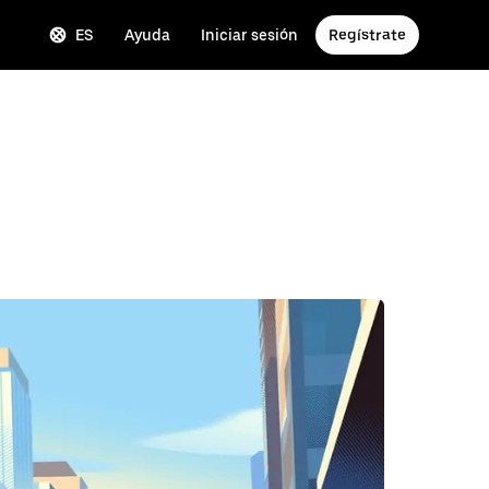
ES
Ayuda
Iniciar sesión
Regístrate