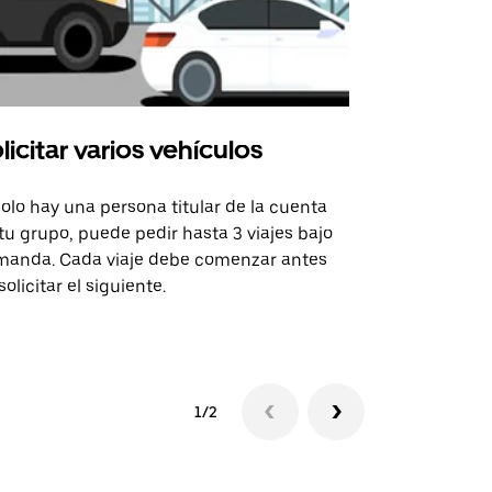
licitar varios vehículos
Uber Shu
solo hay una persona titular de la cuenta
La opción de
tu grupo, puede pedir hasta 3 viajes bajo
rutas selecc
anda. Cada viaje debe comenzar antes
sedes de ev
solicitar el siguiente.
Consulta la 
1/2