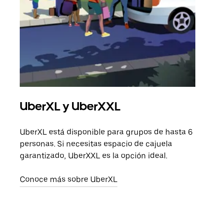
UberXL y UberXXL
Via
UberXL está disponible para grupos de hasta 6
Cuan
personas. Si necesitas espacio de cajuela
viaj
garantizado, UberXXL es la opción ideal.
prop
Conoce más sobre UberXL
Obté