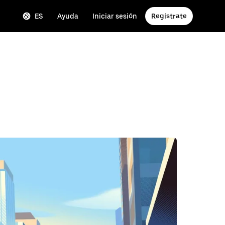
ES
Ayuda
Iniciar sesión
Regístrate