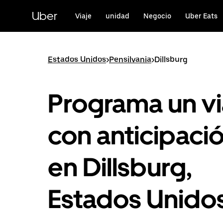
Saltar
al
Uber
Viaje
unidad
Negocio
Uber Eats
contenido
principal
Estados Unidos
>
Pensilvania
>
Dillsburg
Programa un vi
con anticipaci
en Dillsburg,
Estados Unido