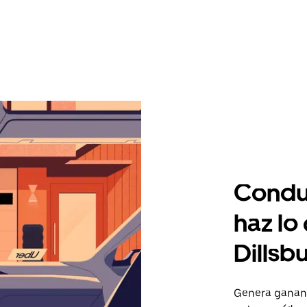
Condu
haz lo
Dillsb
Genera gananc