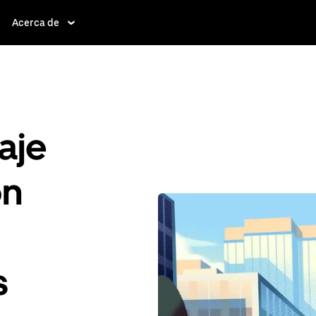
Acerca de
aje
ón
s