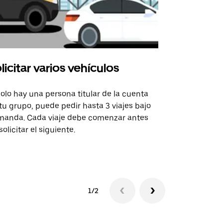
licitar varios vehículos
Uber Shu
solo hay una persona titular de la cuenta
La opción de
tu grupo, puede pedir hasta 3 viajes bajo
rutas selecc
anda. Cada viaje debe comenzar antes
sedes de ev
solicitar el siguiente.
Consulta la 
1/2