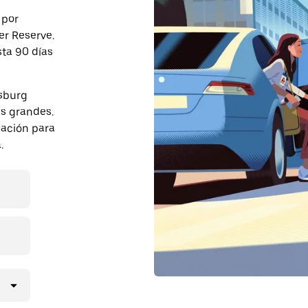
 por
er Reserve.
sta 90 días
lsburg
s grandes.
pación para
.