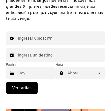
pueden ser más largos que en las ciudades más
grandes. Si quieres, puedes reservar un viaje con
anticipación para que vayan por ti a la hora que más
te convenga.
Ingresar ubicación
Ingresa un destino
Fecha
Hora
Ahora
Presiona
Ver tarifas
la
flecha
hacia
abajo
para