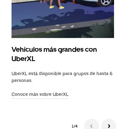
Vehículos más grandes con
Via
UberXL
Cuan
viaj
UberXL está disponible para grupos de hasta 6
prop
personas.
Obté
Conoce más sobre UberXL
1/4