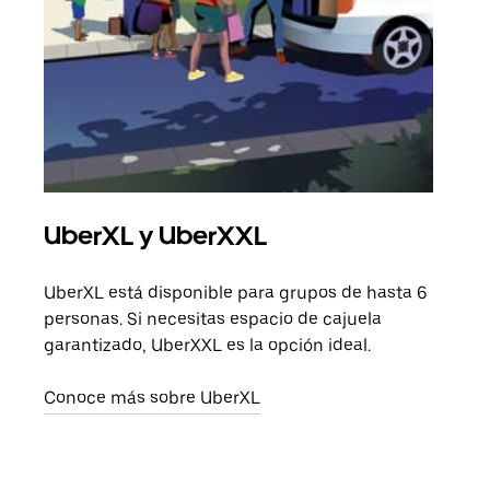
UberXL y UberXXL
Via
UberXL está disponible para grupos de hasta 6
Cuan
personas. Si necesitas espacio de cajuela
viaj
garantizado, UberXXL es la opción ideal.
prop
Conoce más sobre UberXL
Obté