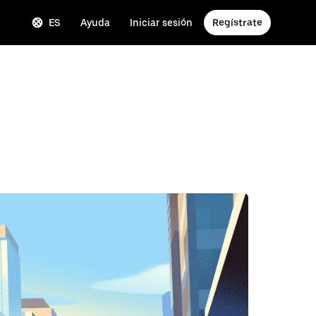
ES
Ayuda
Iniciar sesión
Regístrate