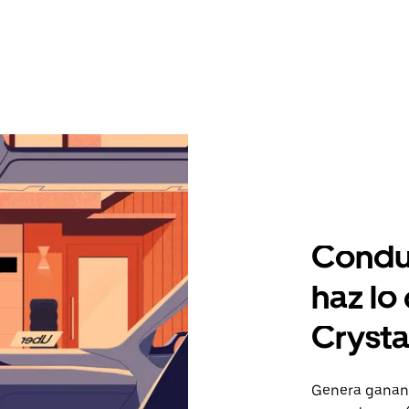
Condu
haz lo
Crysta
Genera gananc