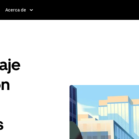
Acerca de
aje
ón
s