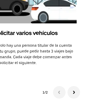
licitar varios vehículos
Uber Shu
solo hay una persona titular de la cuenta
La opción de
tu grupo, puede pedir hasta 3 viajes bajo
rutas selecc
anda. Cada viaje debe comenzar antes
sedes de ev
solicitar el siguiente.
Consulta la 
1/2