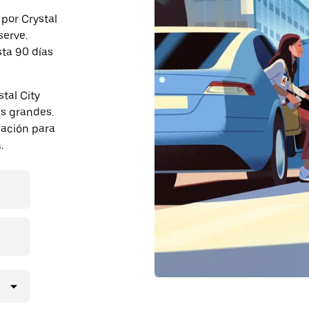
 por Crystal
serve.
sta 90 días
tal City
s grandes.
pación para
.