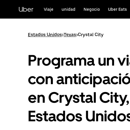
Saltar
al
Uber
Viaje
unidad
Negocio
Uber Eats
contenido
principal
Estados Unidos
>
Texas
>
Crystal City
Programa un vi
con anticipaci
en Crystal City,
Estados Unido