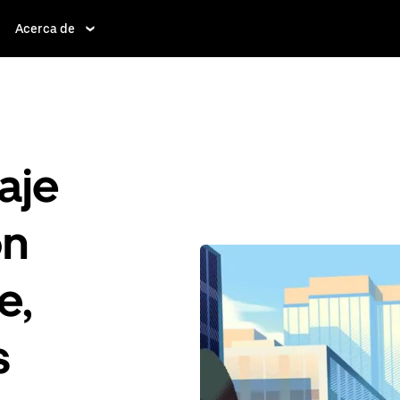
Acerca de
aje
ón
e,
s