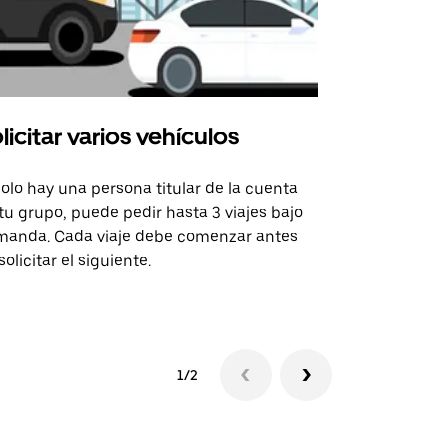
licitar varios vehículos
Uber Shu
solo hay una persona titular de la cuenta
La opción de
tu grupo, puede pedir hasta 3 viajes bajo
rutas selecc
anda. Cada viaje debe comenzar antes
sedes de ev
solicitar el siguiente.
Consulta la 
1/2