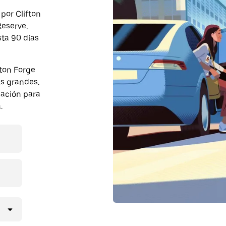
 por Clifton
Reserve.
sta 90 días
fton Forge
s grandes.
pación para
.