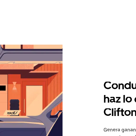
Condu
haz lo
Clifto
Genera gananc