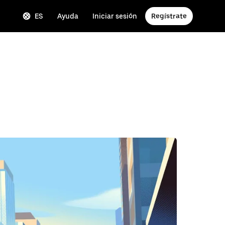
ES
Ayuda
Iniciar sesión
Regístrate