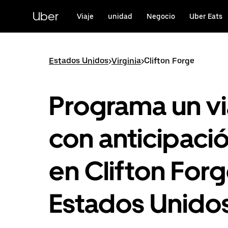
Saltar
al
Uber
Viaje
unidad
Negocio
Uber Eats
contenido
principal
Estados Unidos
>
Virginia
>
Clifton Forge
Programa un vi
con anticipaci
en Clifton Forg
Estados Unido