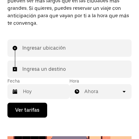
pueden ser más largos que en las ciudades más
grandes. Si quieres, puedes reservar un viaje con
anticipación para que vayan por ti a la hora que más
te convenga.
Ingresar ubicación
Ingresa un destino
Fecha
Hora
Ahora
Presiona
Ver tarifas
la
flecha
hacia
abajo
para