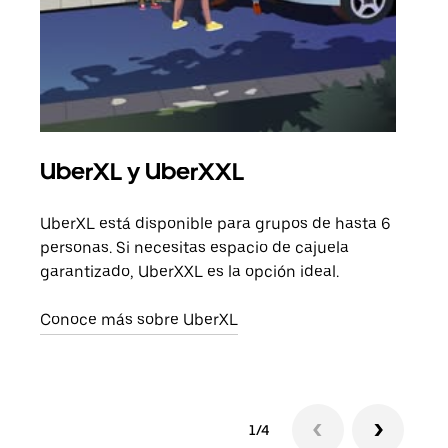
UberXL y UberXXL
Via
UberXL está disponible para grupos de hasta 6
Cuan
personas. Si necesitas espacio de cajuela
viaj
garantizado, UberXXL es la opción ideal.
prop
Conoce más sobre UberXL
Obté
1/4