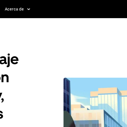
Acerca de
aje
ón
,
s