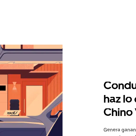
Condu
haz lo
Chino 
Genera gananc