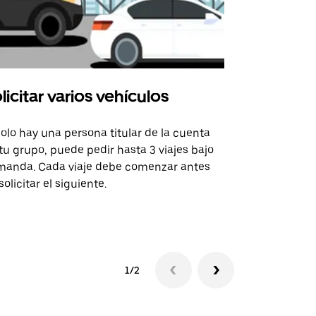
licitar varios vehículos
Uber Shu
solo hay una persona titular de la cuenta
La opción de
tu grupo, puede pedir hasta 3 viajes bajo
rutas selecc
anda. Cada viaje debe comenzar antes
sedes de ev
solicitar el siguiente.
Consulta la 
1/2