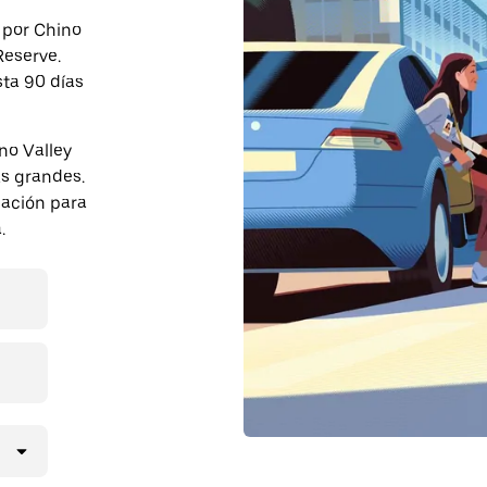
e por Chino
Reserve.
sta 90 días
no Valley
s grandes.
pación para
.