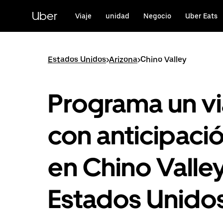
Saltar
al
Uber
Viaje
unidad
Negocio
Uber Eats
contenido
principal
Estados Unidos
>
Arizona
>
Chino Valley
Programa un vi
con anticipaci
en Chino Valley
Estados Unido