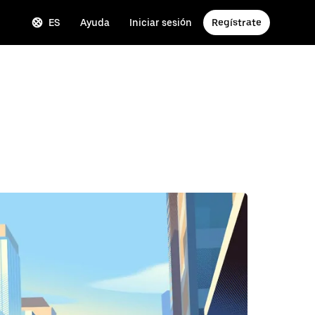
ES
Ayuda
Iniciar sesión
Regístrate