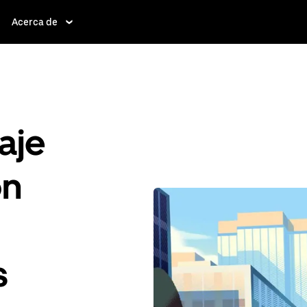
Acerca de
aje
ón
s