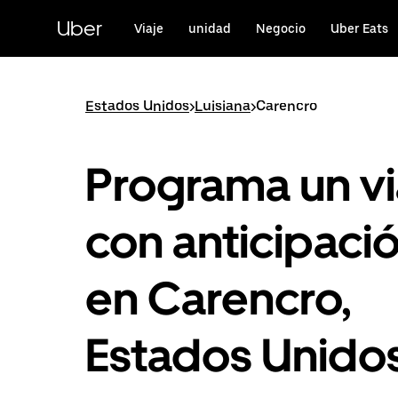
Saltar
al
Uber
Viaje
unidad
Negocio
Uber Eats
contenido
principal
Estados Unidos
>
Luisiana
>
Carencro
Programa un vi
con anticipaci
en Carencro,
Estados Unido