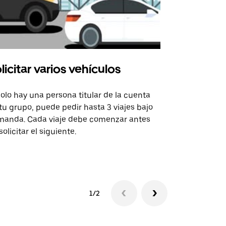
licitar varios vehículos
Uber Shu
solo hay una persona titular de la cuenta
La opción de
tu grupo, puede pedir hasta 3 viajes bajo
rutas selecc
anda. Cada viaje debe comenzar antes
sedes de ev
solicitar el siguiente.
Consulta la 
1/2