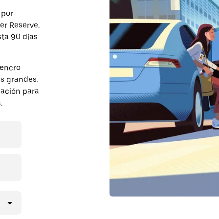
 por
er Reserve.
sta 90 días
rencro
s grandes.
pación para
.