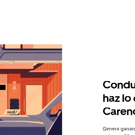
Condu
haz lo
Caren
Genera gananc