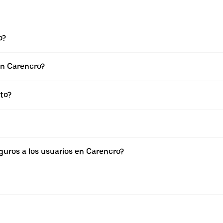
o?
en Carencro?
to?
uros a los usuarios en Carencro?