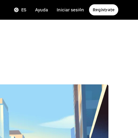
ES
Ayuda
Iniciar sesión
Regístrate