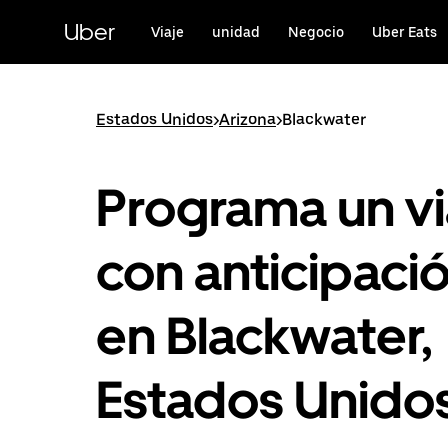
Saltar
al
Uber
Viaje
unidad
Negocio
Uber Eats
contenido
principal
Estados Unidos
>
Arizona
>
Blackwater
Programa un vi
con anticipaci
en Blackwater,
Estados Unido