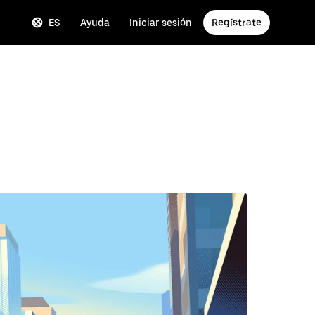
ES
Ayuda
Iniciar sesión
Regístrate