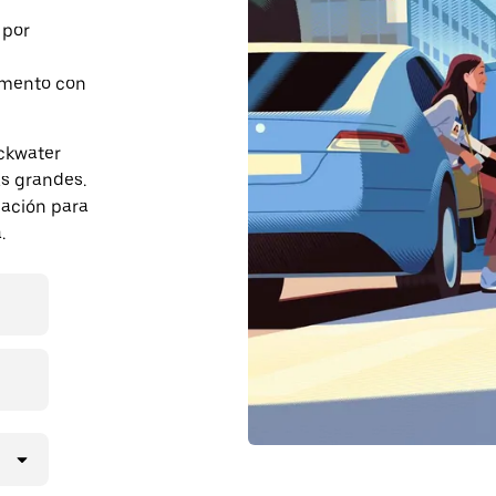
 por
momento con
ckwater
s grandes.
pación para
.