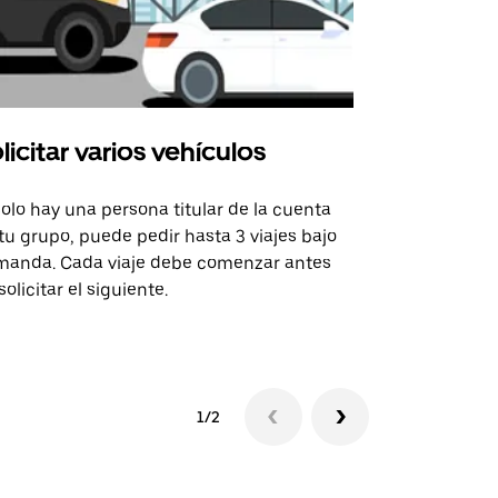
licitar varios vehículos
Uber Shu
solo hay una persona titular de la cuenta
La opción de
tu grupo, puede pedir hasta 3 viajes bajo
rutas selecc
anda. Cada viaje debe comenzar antes
sedes de ev
solicitar el siguiente.
Consulta la 
1/2