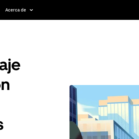
Acerca de
aje
ón
s