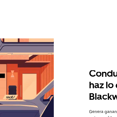
Condu
haz lo
Black
Genera gananc