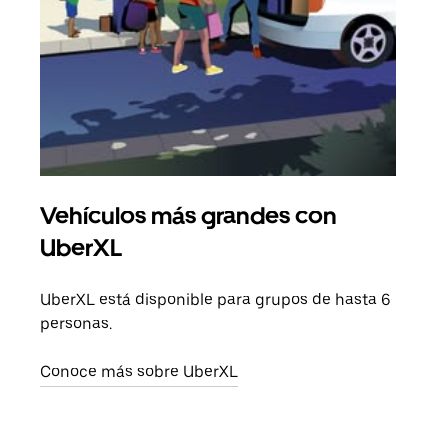
Vehículos más grandes con
Via
UberXL
Cuan
viaj
UberXL está disponible para grupos de hasta 6
prop
personas.
Obté
Conoce más sobre UberXL