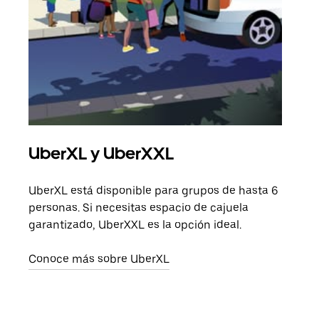
UberXL y UberXXL
Via
UberXL está disponible para grupos de hasta 6
Cuan
personas. Si necesitas espacio de cajuela
viaj
garantizado, UberXXL es la opción ideal.
prop
Conoce más sobre UberXL
Obté