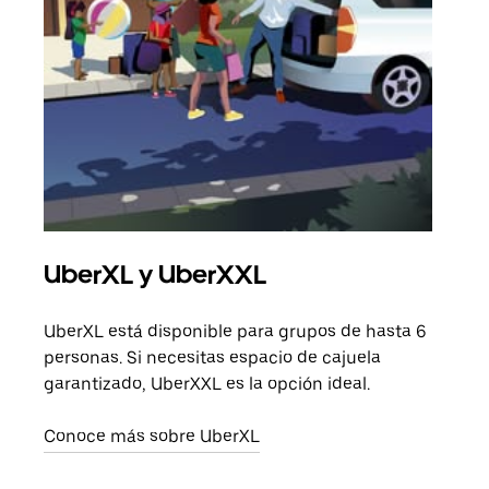
UberXL y UberXXL
Via
UberXL está disponible para grupos de hasta 6
Cuan
personas. Si necesitas espacio de cajuela
viaj
garantizado, UberXXL es la opción ideal.
prop
Conoce más sobre UberXL
Obté