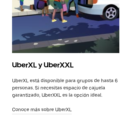
UberXL y UberXXL
Via
UberXL está disponible para grupos de hasta 6
Cuan
personas. Si necesitas espacio de cajuela
viaj
garantizado, UberXXL es la opción ideal.
prop
Conoce más sobre UberXL
Obté